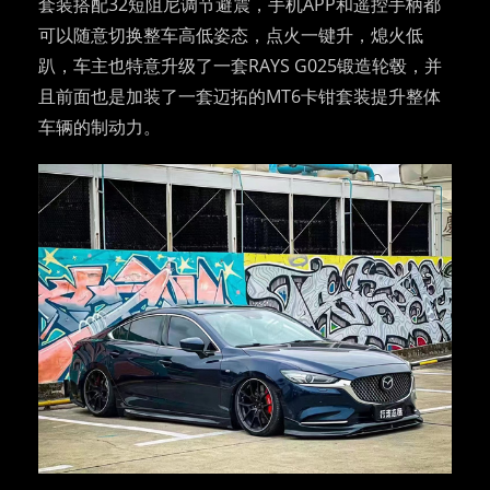
套装搭配32短阻尼调节避震，手机APP和遥控手柄都
可以随意切换整车高低姿态，点火一键升，熄火低
趴，车主也特意升级了一套RAYS G025锻造轮毂，并
且前面也是加装了一套迈拓的MT6卡钳套装提升整体
车辆的制动力。