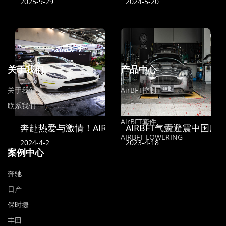
2025-9-29
2024-5-20
关于我们
产品中心
关于我们
AirBFT控制
联系我们
AirBFT避震
AirBFT套件
奔赴热爱与激情！AIRBFT中国亮相2024苏州GT SH
AIRBFT气囊避震中国
AIRBFT LOWERING
2024-4-2
2023-4-18
案例中心
奔驰
日产
保时捷
丰田