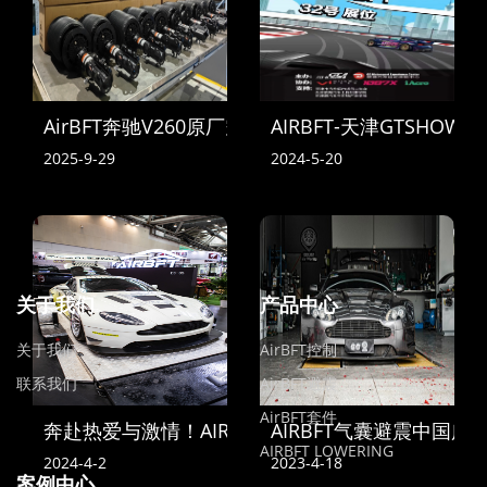
AirBFT奔驰V260原厂空气悬挂到货
AIRBFT-天津GTSHOW
2025-9-29
2024-5-20
关于我们
产品中心
关于我们
AirBFT控制
联系我们
AirBFT避震
AirBFT套件
奔赴热爱与激情！AIRBFT中国亮相2024苏州GT SH
AIRBFT气囊避震中国
AIRBFT LOWERING
2024-4-2
2023-4-18
案例中心