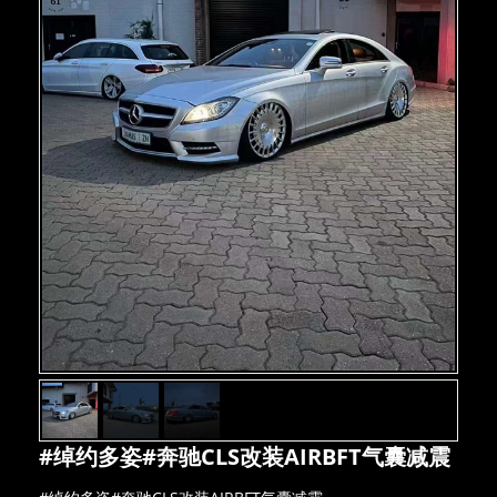
#绰约多姿#奔驰CLS改装AIRBFT气囊减震