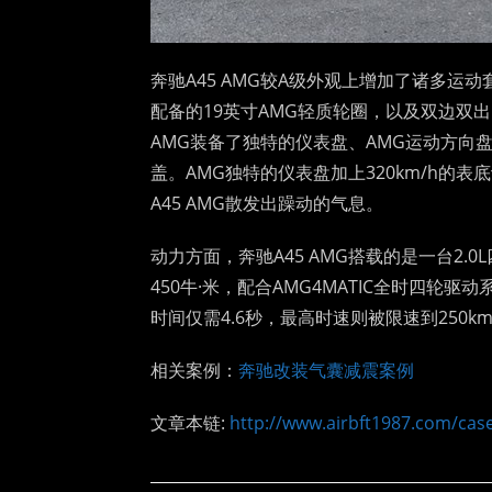
奔驰A45 AMG较A级外观上增加了诸多
配备的19英寸AMG轻质轮圈，以及双边双
AMG装备了独特的仪表盘、AMG运动方向盘
盖。AMG独特的仪表盘加上320km/h的
A45 AMG散发出躁动的气息。
动力方面，奔驰A45 AMG搭载的是一台2
450牛·米，配合AMG4MATIC全时四轮驱动系
时间仅需4.6秒，最高时速则被限速到250km
相关案例：
奔驰改装气囊减震案例
文章本链:
http://www.airbft1987.com/cas