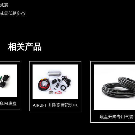
囊减震
气囊减震低趴姿态
相关产品
萨斯LM底盘
AIRBFT 升降高度记忆电
件
控套件V4-P3-C1-T3
底盘升降专用气管