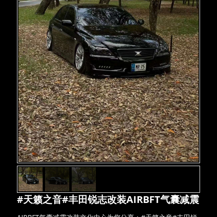
#天籁之音#丰田锐志改装AIRBFT气囊减震