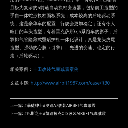
且极为复杂的6前速自动换档变速器，包括前卫造型的
手自一体蛇形换档面板系统；成本较高的后轮驱动系
统，这是豪华车的配置，行驶会更加稳定；还有令人
眩目的车头造型，有着雷克萨斯G,S系跑车的影子；后
双排气管隐藏式暨后护杠一体化设计，真是龙头虎尾
造型、强劲的心脏（引擎）、先进的变速、稳定的行
走（后轮驱动）。
相关案例：
丰田改装气囊减震案例
文章本链:
http://www.airbft1987.com/case/ft30
上一篇:
#暴徒绅士#奥迪A7改装AIRBFT气囊减震
下一篇:
#巴斯之王#凯迪拉克CTS改装AIRBFT气囊减震