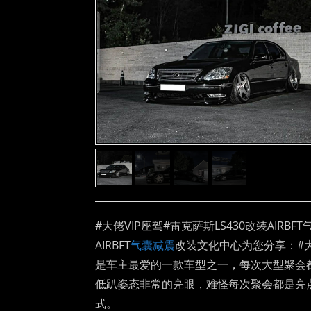
#大佬VIP座驾#雷克萨斯LS430改装AIRBF
AIRBFT
气囊减震
改装文化中心为您分享：#大佬V
是车主最爱的一款车型之一，每次大型聚会都
低趴姿态非常的亮眼，难怪每次聚会都是亮
式。