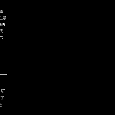
#雷
车主最
格的
亮
气
可谓
上了
款