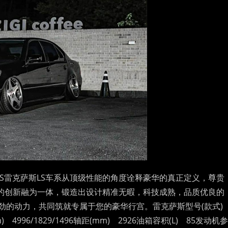
US雷克萨斯LS车系从顶级性能的角度诠释豪华的真正定义，尊贵
的创新融为一体，锻造出设计精准无暇，科技成熟，品质优良的
强劲的动力，共同筑就专属于您的豪华行宫。雷克萨斯型号(款式)
4996/1829/1496轴距(mm) 2926油箱容积(L) 85发动机参