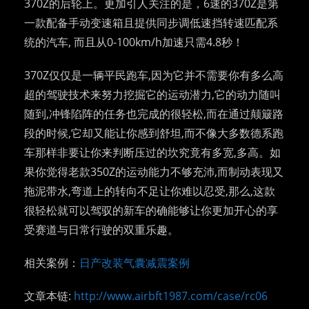
370Z的后轮上。更加引人关注的是，6速的370Z是第
一款配备手动变速箱且提供同步调低速挡转速匹配系
统的汽车, 而且从0-100km/h加速只需4.8秒！
370Z仅仅是一辆平民跑车,因为它并不需要你有多么高
超的驾驶技术来努力挖掘它的运动潜力,它的动力随叫
随到,冲锋陷阵的任务也完成的很轻松,而在通过颠簸路
段的时候,它却又能让你感到舒坦,而不像大多数德系跑
车那样非要让你来判断压过的坎究竟有多宽,多高。如
果你觉得老款350Z的运动能力不够充沛,而制动表现又
拖泥带水,弯道上的转向不足让你难以忍受,那么,这款
很轻松就可以驾驭的新车的确能够让你更加开心的享
受赛道与日常行驶的双重乐趣。
相关案例：
日产改装气囊减震案例
文章本链:
http://www.airbft1987.com/case/rc06