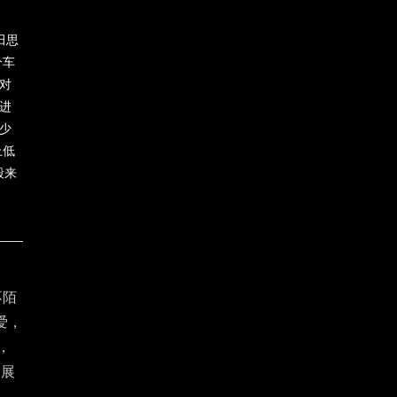
田思
个车
对
进
少
上低
毂来
不陌
爱，
，
大展