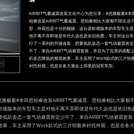
AIRBFT气囊减震改装文化中心为您分享：#优雅极素#本
铂睿改装AIRBFT气囊减震。思铂睿相比大家都不陌生这
型，外观也是十分的靓丽，这台是欧规版本的车型车主是
他不离不弃即使是年代久远也是依旧热爱，车主对这台车
行了一系列的升级改装，想要低趴姿态一套气动避震肯定
不了，来自AIRBFT气动避震套装，并且为了完美的搭配
趴姿态降低的视觉效果，车主采用了Work款式的三片轮
衬托外观，也是在各大展会上得奖的冠军车型。
雅极素#本田思铂睿改装AIRBFT气囊减震。思铂睿相比大家都
欧规版本的车型车主是对他不离不弃即使是年代久远也是依旧热
低趴姿态一套气动避震肯定少不了，来自AIRBFT气动避震套装
果，车主采用了Work款式的三片轮毂来衬托外观，也是在各