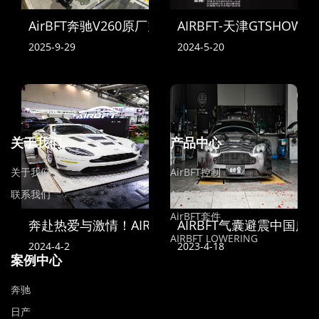
AirBFT奔驰V260原厂空气悬挂到货
AIRBFT-天津GTSHOW
2025-9-29
2024-5-20
关于我们
产品中心
关于我们
AirBFT控制
联系我们
AirBFT避震
AirBFT套件
奔赴热爱与激情！AIRBFT中国亮相2024苏州GT SH
AIRBFT气囊避震中国
AIRBFT LOWERING
2024-4-2
2023-4-18
案例中心
奔驰
日产