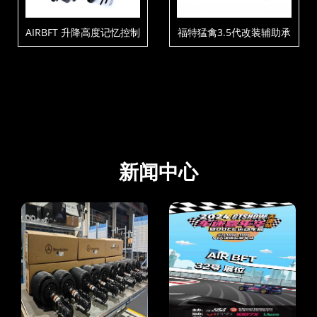
AIRBFT 升降高度记忆控制
福特猛禽3.5代改装辅助承
套件V4-P3-C1-T3
载气囊
新闻中心