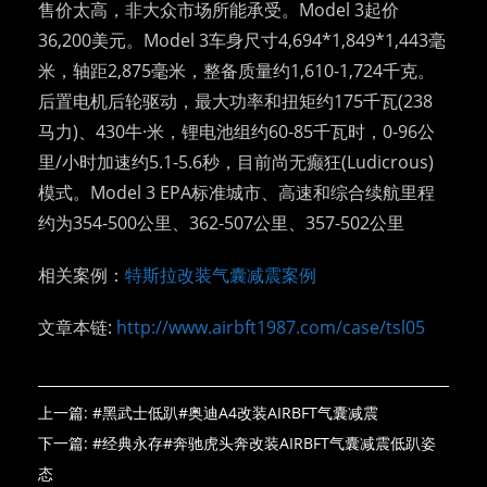
售价太高，非大众市场所能承受。Model 3起价
36,200美元。Model 3车身尺寸4,694*1,849*1,443毫
米，轴距2,875毫米，整备质量约1,610-1,724千克。
后置电机后轮驱动，最大功率和扭矩约175千瓦(238
马力)、430牛·米，锂电池组约60-85千瓦时，0-96公
里/小时加速约5.1-5.6秒，目前尚无癫狂(Ludicrous)
模式。Model 3 EPA标准城市、高速和综合续航里程
约为354-500公里、362-507公里、357-502公里
相关案例：
特斯拉改装气囊减震案例
文章本链:
http://www.airbft1987.com/case/tsl05
上一篇:
#黑武士低趴#奥迪A4改装AIRBFT气囊减震
下一篇:
#经典永存#奔驰虎头奔改装AIRBFT气囊减震低趴姿
态