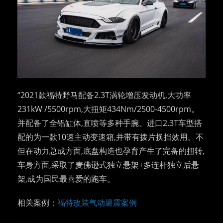
“2021款福特野马配备2.3T涡轮增压发动机,大功率
231kW /5500rpm,大扭矩434Nm/2500-4500rpm。
并配备了全铝缸体,直喷等多种手腕。进口2.3T车型搭
配的为一款10速主动变速箱,并带有拨片换挡效用。不
但在动力总成方面,底盘构造也孕育产生了完备的扭转,
车身方面,采取了麦佛逊式独立悬架+多连杆独立后悬
架,成为国民最喜爱的跑车。
相关案例：
福特改装气动避震案例