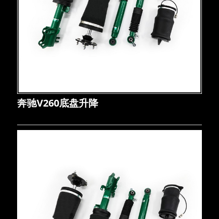
奔驰V260底盘升降