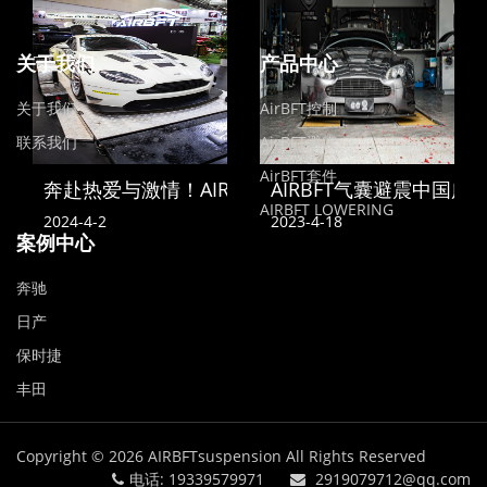
关于我们
产品中心
关于我们
AirBFT控制
联系我们
AirBFT避震
AirBFT套件
奔赴热爱与激情！AIRBFT中国亮相2024苏州GT SH
AIRBFT气囊避震中国
AIRBFT LOWERING
2024-4-2
2023-4-18
案例中心
奔驰
日产
保时捷
丰田
Copyright © 2026
AIRBFTsuspension
All Rights Reserved
电话: 19339579971
2919079712@qq.com