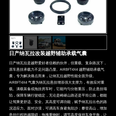
日产纳瓦拉改装越野辅助承载气囊
日产纳瓦拉是越野爱好者信赖的伙伴，但重载、复杂路况下，
原车悬挂承载力不足问题凸显。AIRBFT4X4 越野辅助承载气
囊，专为解决痛点而来，让纳瓦拉越野性能全面升级。​
AIRBFT4X4 气囊为纳瓦拉悬挂增添强大支撑力，有效应对重
载。满载装备或拖挂房车时，它能均匀分散重压，防止悬挂塌
陷，保障车辆行驶稳定，无论是崎岖山路还是平坦公路，都能
让驾乘更舒适、安全。​其高度可调功能，赋予纳瓦拉出色的路
况适应力。面对沙漠，可调高车身避免陷沙；攀登高山，增加
悬挂行程跨越障碍；拖拽重物时，调节高度保持车身平衡，让