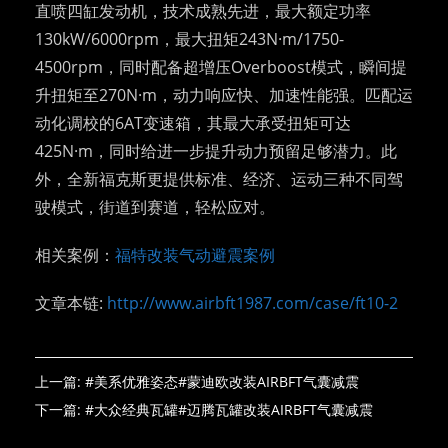
直喷四缸发动机，技术成熟先进，最大额定功率
130kW/6000rpm，最大扭矩243N·m/1750-
4500rpm，同时配备超增压Overboost模式，瞬间提
升扭矩至270N·m，动力响应快、加速性能强。匹配运
动化调校的6AT变速箱，其最大承受扭矩可达
425N·m，同时给进一步提升动力预留足够潜力。此
外，全新福克斯更提供标准、经济、运动三种不同驾
驶模式，街道到赛道，轻松应对。
相关案例：
福特改装气动避震案例
文章本链:
http://www.airbft1987.com/case/ft10-2
上一篇:
#美系优雅姿态#蒙迪欧改装AIRBFT气囊减震
下一篇:
#大众经典瓦罐#迈腾瓦罐改装AIRBFT气囊减震