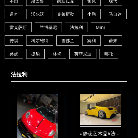
本田
斯巴鲁
凯迪拉克
领克
现代
道奇
沃尔沃
克莱斯勒
小鹏
马自达
雷克萨斯
兰博基尼
法拉利
Mini
传祺
科尔维特
雪佛兰
宾利
蔚来
路虎
捷豹
林肯
英菲尼迪
哪吒
法拉利
#静态艺术品#法拉利488spider改装AIRBFT气囊减震