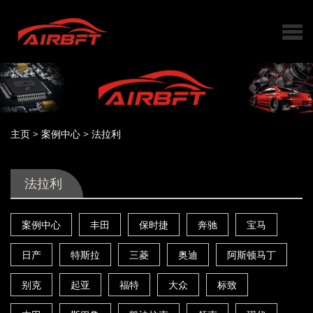
主页
>
案例中心
>
法拉利
法拉利
案例中心
丰田
保时捷
奔驰
宝马
日产
特斯拉
三菱
奥迪
阿斯顿马丁
别克
起亚
福特
大众
标致