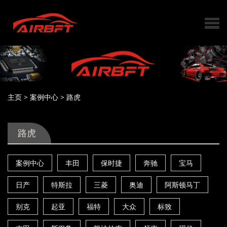
主页
>
案例中心
>
路虎
路虎
案例中心
丰田
保时捷
奔驰
宝马
日产
特斯拉
三菱
奥迪
阿斯顿马丁
别克
起亚
福特
大众
标致