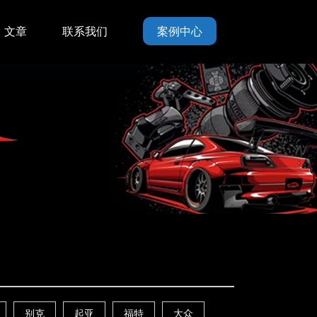
文章
联系我们
案例中心
别克
起亚
福特
大众