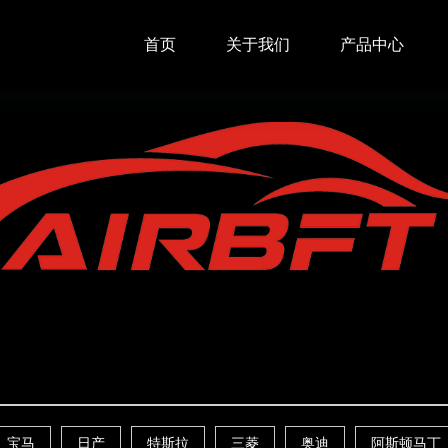
首页
关于我们
产品中心
宝马
日产
特斯拉
三菱
奥迪
阿斯顿马丁